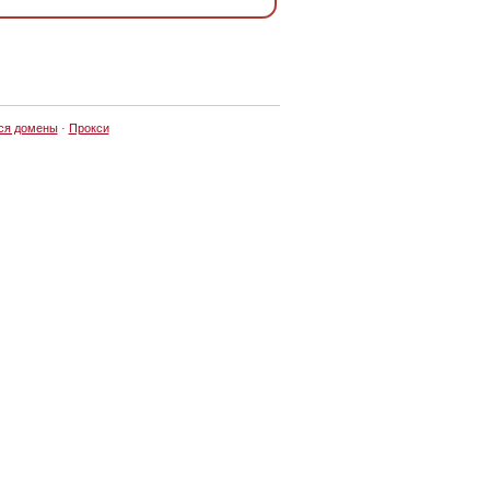
ся домены
·
Прокси