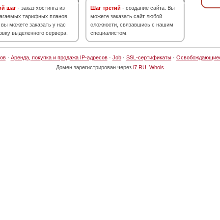
ой шаг
- заказ хостинга из
Шаг третий
- создание сайта. Вы
агаемых тарифных планов.
можете заказать сайт любой
 вы можете заказать у нас
сложности, связавшись с нашим
овку выделенного сервера.
специалистом.
ов
·
Аренда, покупка и продажа IP-адресов
·
Job
·
SSL-сертификаты
·
Освобождающие
Домен зарегистрирован через
i7.RU
.
Whois