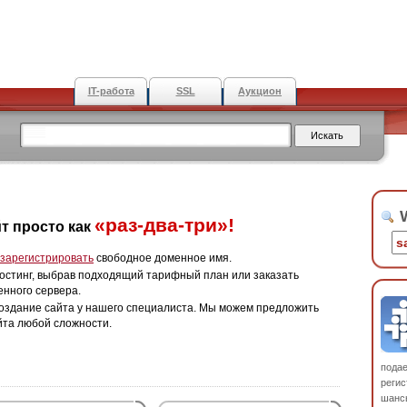
IT-работа
SSL
Аукцион
W
«раз-два-три»!
т просто как
зарегистрировать
свободное доменное имя.
остинг, выбрав подходящий тарифный план или заказать
енного сервера.
оздание сайта у нашего специалиста. Мы можем предложить
йта любой сложности.
пода
регис
шанс